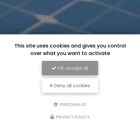
This site uses cookies and gives you control
over what you want to activate
OK, accept all
Deny all cookies
Entreprise de panneau solaire à Avignon
122 avenue Pierre Sémard
PERSONALIZE
84140 AVIGNON
04 90 89 93 64
PRIVACY POLICY
Lundi au samedi :
9h - 12h / 14h - 18h30