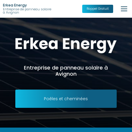
Aller
Erkea Energy
au
Rappel Gratuit
Entreprise de panneau solaire
à Avignon
contenu
principal
Entreprise de panneau solaire à
Avignon
Poêles et cheminées