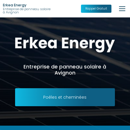
Aller
Erkea Energy
au
Rappel Gratuit
Entreprise de panneau solaire
à Avignon
contenu
principal
Entreprise de panneau solaire à
Avignon
Poêles et cheminées