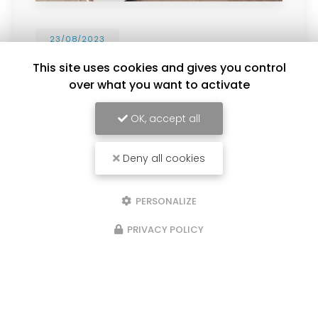
23/08/2023
Pose de panneaux solaires à Saze
This site uses cookies and gives you control
over what you want to activate
Erkea Energy a réalisé la
pose de panneaux
solaires à Saze.
Votre entreprise de panneau
solaire
à Saze
, a réalisé la pose de panneaux
OK, accept all
solaires de marque Recom sur…
Deny all cookies
Toute l'actualité
PERSONALIZE
PRIVACY POLICY
Entreprise de panneau solaire à Avignon
122 avenue Pierre Sémard