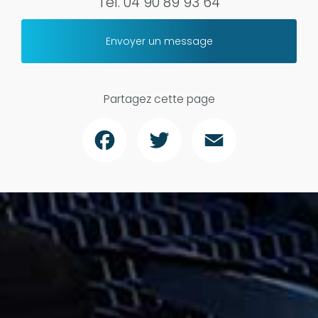
Tél.
04 90 89 93 64
Envoyer un message
Partagez cette page
Facebook
Twitter
Email