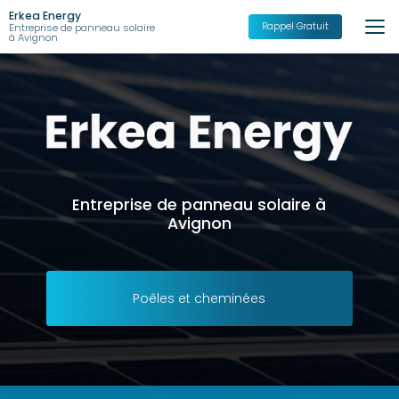
Aller
Erkea Energy
au
Rappel Gratuit
Entreprise de panneau solaire
à Avignon
contenu
principal
Entreprise de panneau solaire à
Avignon
Poêles et cheminées