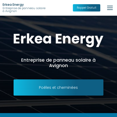
Aller
Erkea Energy
au
Rappel Gratuit
Entreprise de panneau solaire
à Avignon
contenu
principal
Entreprise de panneau solaire à
Avignon
Poêles et cheminées