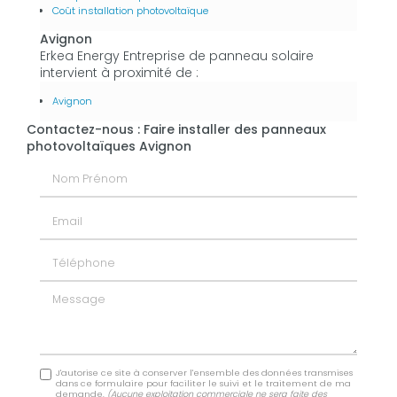
Coût installation photovoltaïque
Avignon
Erkea Energy Entreprise de panneau solaire
intervient à proximité de :
Avignon
Contactez-nous : Faire installer des panneaux
photovoltaïques Avignon
Nom Prénom
Email
Téléphone
Message
J'autorise ce site à conserver l'ensemble des données transmises
dans ce formulaire pour faciliter le suivi et le traitement de ma
demande.
(Aucune exploitation commerciale ne sera faite des